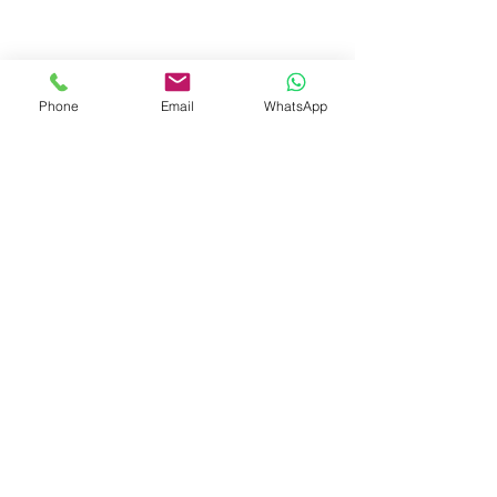
CONTRATAR
Phone
Email
WhatsApp
PAGAMENTO
PARCELADO EM 12x NO
CARTÃO
OU À VISTA NO DÉBITO
E TRANSFERÊNCIA
TRABALHE
CONOSCO
Moema - São Paulo - SP
(11) 99327-
0169