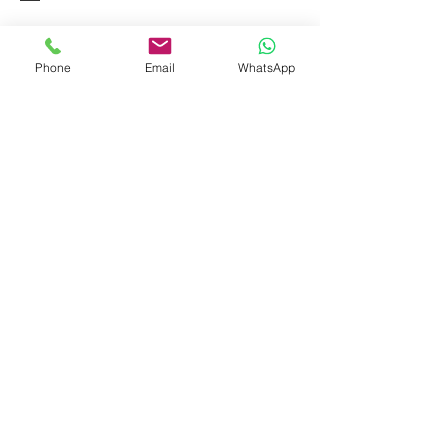
Phone
Email
WhatsApp
TIRE SUAS DÚVIDAS AGORA MESMO!
Envie uma mensagem via Whatsapp
ou ligue e verifique a disponibilidade do
produto que deseja alugar.
11 99327-0169