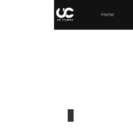
Home
Lente Sony 70-180 Tamron F2.8