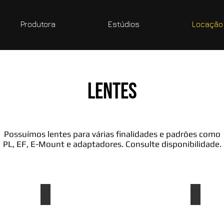
Produtora
Estúdios
Locação
LENTES
Possuímos lentes para várias finalidades e padrões como
PL, EF, E-Mount e adaptadores. Consulte disponibilidade.
Sony FE 50mm f/1.8
Sigma 24