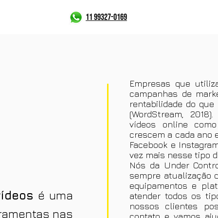
11 99327-0169
Empresas que utili
campanhas de marke
rentabilidade do que
(WordStream, 2018).
vídeos online como
crescem a cada ano e
Facebook e Instagram
vez mais nesse tipo d
Nós da Under Contr
sempre atualização q
equipamentos e plat
vídeos
é uma
atender todos os ti
nossos clientes po
rramentas nas
contato e vamos aju