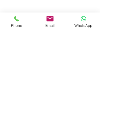
CONTRATAR
Phone
Email
WhatsApp
PAGAMENTO
PARCELADO EM 12x NO
CARTÃO
OU À VISTA NO DÉBITO
E TRANSFERÊNCIA
TRABALHE
CONOSCO
Moema - São Paulo - SP
(11) 99327-
0169