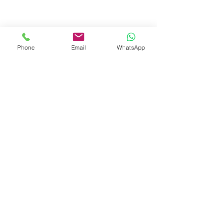
CONTRATAR
Phone
Email
WhatsApp
PAGAMENTO
PARCELADO EM 12x NO
CARTÃO
OU À VISTA NO DÉBITO
E TRANSFERÊNCIA
TRABALHE
CONOSCO
Moema - São Paulo - SP
(11) 99327-
0169